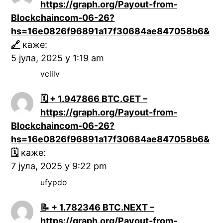
https://graph.org/Payout-from-
Blockchaincom-06-26?
hs=16e0826f96891a17f30684ae847058b6&
🔗
каже:
5 јула, 2025 у 1:19 am
vclilv
🗓 + 1.947866 BTC.GET –
https://graph.org/Payout-from-
Blockchaincom-06-26?
hs=16e0826f96891a17f30684ae847058b6&
🗓
каже:
7 јула, 2025 у 9:22 pm
ufypdo
📝 + 1.782346 BTC.NEXT –
https://graph.org/Payout-from-