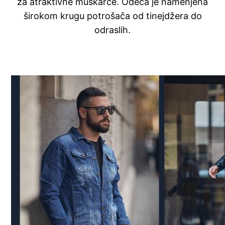
za atraktivne muškarce. Odeća je namenjena
širokom krugu potrošača od tinejdžera do
odraslih.