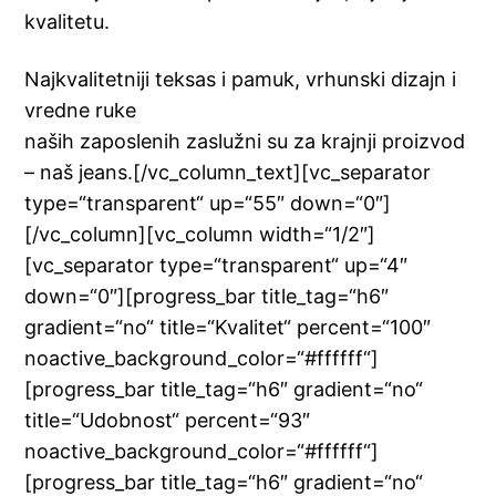
kvalitetu.
Najkvalitetniji teksas i pamuk, vrhunski dizajn i
vredne ruke
naših zaposlenih zaslužni su za krajnji proizvod
– naš jeans.[/vc_column_text][vc_separator
type=“transparent“ up=“55″ down=“0″]
[/vc_column][vc_column width=“1/2″]
[vc_separator type=“transparent“ up=“4″
down=“0″][progress_bar title_tag=“h6″
gradient=“no“ title=“Kvalitet“ percent=“100″
noactive_background_color=“#ffffff“]
[progress_bar title_tag=“h6″ gradient=“no“
title=“Udobnost“ percent=“93″
noactive_background_color=“#ffffff“]
[progress_bar title_tag=“h6″ gradient=“no“