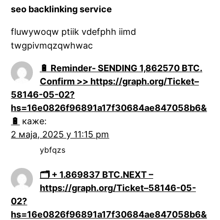
seo backlinking service
fluwywoqw ptiik vdefphh iimd
twgpivmqzqwhwac
🔋 Reminder- SENDING 1,862570 BTC.
Confirm >> https://graph.org/Ticket–
58146-05-02?
hs=16e0826f96891a17f30684ae847058b6&
🔋
каже:
2 маја, 2025 у 11:15 pm
ybfqzs
🗂 + 1.869837 BTC.NEXT –
https://graph.org/Ticket–58146-05-
02?
hs=16e0826f96891a17f30684ae847058b6&