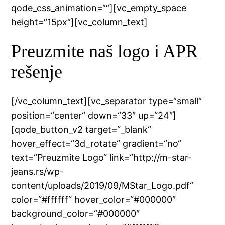
qode_css_animation=““][vc_empty_space
height=“15px“][vc_column_text]
Preuzmite naš logo i APR
rešenje
[/vc_column_text][vc_separator type=“small“
position=“center“ down=“33″ up=“24″]
[qode_button_v2 target=“_blank“
hover_effect=“3d_rotate“ gradient=“no“
text=“Preuzmite Logo“ link=“http://m-star-
jeans.rs/wp-
content/uploads/2019/09/MStar_Logo.pdf“
color=“#ffffff“ hover_color=“#000000″
background_color=“#000000″