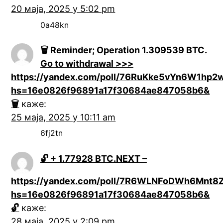
20 маја, 2025 у 5:02 pm
0a48kn
🗑 Reminder; Operation 1.309539 BTC.
Go to withdrawal >>>
https://yandex.com/poll/76RuKke5vYn6W1hp2
hs=16e0826f96891a17f30684ae847058b6&
🗑
каже:
25 маја, 2025 у 10:11 am
6fj2tn
🔓 + 1.77928 BTC.NEXT –
https://yandex.com/poll/7R6WLNFoDWh6Mnt8
hs=16e0826f96891a17f30684ae847058b6&
🔓
каже:
28 маја, 2025 у 2:09 pm