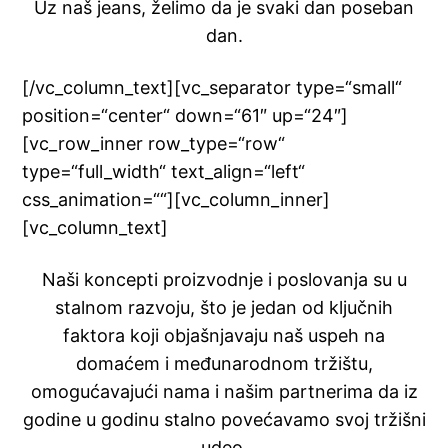
Uz naš jeans, želimo da je svaki dan poseban
dan.
[/vc_column_text][vc_separator type=“small“
position=“center“ down=“61″ up=“24″]
[vc_row_inner row_type=“row“
type=“full_width“ text_align=“left“
css_animation=““][vc_column_inner]
[vc_column_text]
Naši koncepti proizvodnje i poslovanja su u
stalnom razvoju, što je jedan od ključnih
faktora koji objašnjavaju naš uspeh na
domaćem i međunarodnom tržištu,
omogućavajući nama i našim partnerima da iz
godine u godinu stalno povećavamo svoj tržišni
udeo.