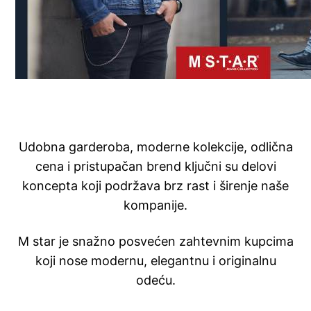
Udobna garderoba, moderne kolekcije, odlična
cena i pristupačan brend ključni su delovi
koncepta koji podržava brz rast i širenje naše
kompanije.
M star je snažno posvećen zahtevnim kupcima
koji nose modernu, elegantnu i originalnu
odeću.