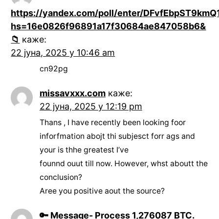
https://yandex.com/poll/enter/DFvfEbpST9kmQ
hs=16e0826f96891a17f30684ae847058b6&
📁
каже:
22 јуна, 2025 у 10:46 am
cn92pg
missavxxx.com
каже:
22 јуна, 2025 у 12:19 pm
Thans , I have recently been looking foor
inforfmation abojt thi subjesct forr ags and
your is thhe greatest I’ve
founnd ouut till now. However, whst aboutt the
conclusion?
Aree you positive aout the source?
🔑 Message- Process 1,276087 BTC.