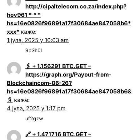
http://cipaltelecom.co.za/index.php?
hov961 * * *
hs=16e0826f96891a17f30684ae847058b6*
ххх*
каже:
1 јула, 2025 у 10:03 am
9p3h0l
🖇 + 1.156291 BTC.GET –
https://graph.org/Payout-from-
Blockchaincom-06-26?
hs=16e0826f96891a17f30684ae847058b6&
🖇
каже:
4 јула, 2025 у 1:17 pm
uf2gzw
🔗 + 1.471716 BTC.GET –