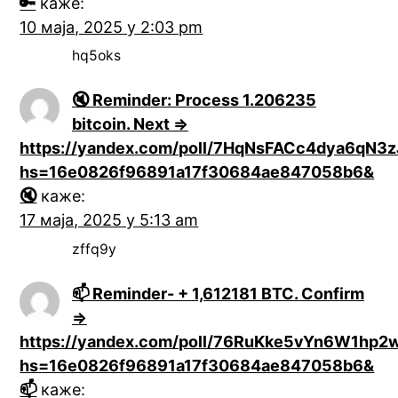
🔑
каже:
10 маја, 2025 у 2:03 pm
hq5oks
🔇 Reminder: Process 1.206235
bitcoin. Next =>
https://yandex.com/poll/7HqNsFACc4dya6qN3z
hs=16e0826f96891a17f30684ae847058b6&
🔇
каже:
17 маја, 2025 у 5:13 am
zffq9y
📫 Reminder- + 1,612181 BTC. Confirm
=>
https://yandex.com/poll/76RuKke5vYn6W1hp2
hs=16e0826f96891a17f30684ae847058b6&
📫
каже: