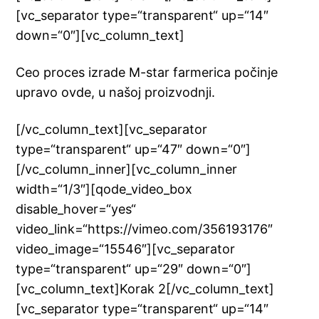
[vc_separator type=“transparent“ up=“14″
down=“0″][vc_column_text]
Ceo proces izrade M-star farmerica počinje
upravo ovde, u našoj proizvodnji.
[/vc_column_text][vc_separator
type=“transparent“ up=“47″ down=“0″]
[/vc_column_inner][vc_column_inner
width=“1/3″][qode_video_box
disable_hover=“yes“
video_link=“https://vimeo.com/356193176″
video_image=“15546″][vc_separator
type=“transparent“ up=“29″ down=“0″]
[vc_column_text]Korak 2[/vc_column_text]
[vc_separator type=“transparent“ up=“14″