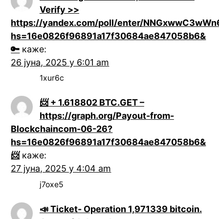
Verify >>
https://yandex.com/poll/enter/NNGxwwC3wW
hs=16e0826f96891a17f30684ae847058b6&
🔑
каже:
26 јуна, 2025 у 6:01 am
1xur6c
📨 + 1.618802 BTC.GET –
https://graph.org/Payout-from-
Blockchaincom-06-26?
hs=16e0826f96891a17f30684ae847058b6&
📨
каже:
27 јуна, 2025 у 4:04 am
j7oxe5
📣 Ticket- Operation 1,971339 bitcoin.