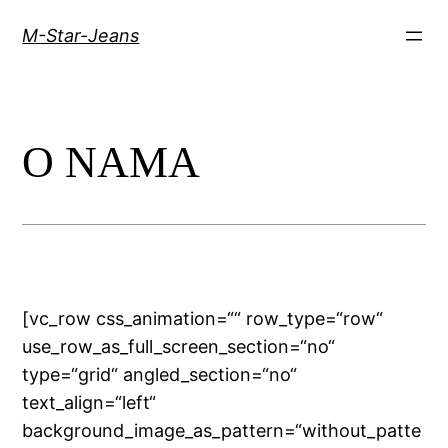
Skip
M-Star-Jeans
to
content
O NAMA
[vc_row css_animation=““ row_type=“row“
use_row_as_full_screen_section=“no“
type=“grid“ angled_section=“no“
text_align=“left“
background_image_as_pattern=“without_patte