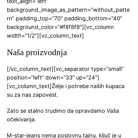
text_align=“left“
background_image_as_pattern=“without_patte
rn“ padding_top=“70″ padding_bottom=“40″
background_color=“#f8f8f8″][vc_column
width=“1/2″][vc_column_text]
Naša proizvodnja
[/vc_column_text][vc_separator type=“small“
position=“left“ down=“33″ up=“24″]
[vc_column_text]Želje i potrebe naših kupaca
su za nas zapovest.
Zato se stalno trudimo da opravdamo Vaša
očekivanja.
M-star-jeans nema poslovnu tajnu, ključ je u