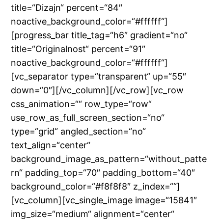
title=“Dizajn“ percent=“84″
noactive_background_color=“#ffffff“]
[progress_bar title_tag=“h6″ gradient=“no“
title=“Originalnost“ percent=“91″
noactive_background_color=“#ffffff“]
[vc_separator type=“transparent“ up=“55″
down=“0″][/vc_column][/vc_row][vc_row
css_animation=““ row_type=“row“
use_row_as_full_screen_section=“no“
type=“grid“ angled_section=“no“
text_align=“center“
background_image_as_pattern=“without_patte
rn“ padding_top=“70″ padding_bottom=“40″
background_color=“#f8f8f8″ z_index=““]
[vc_column][vc_single_image image=“15841″
img_size=“medium“ alignment=“center“