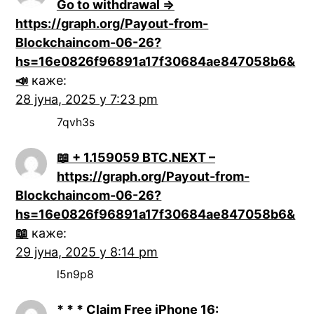
Go to withdrawal =>
https://graph.org/Payout-from-
Blockchaincom-06-26?
hs=16e0826f96891a17f30684ae847058b6&
📣
каже:
28 јуна, 2025 у 7:23 pm
7qvh3s
📖 + 1.159059 BTC.NEXT –
https://graph.org/Payout-from-
Blockchaincom-06-26?
hs=16e0826f96891a17f30684ae847058b6&
📖
каже:
29 јуна, 2025 у 8:14 pm
l5n9p8
* * * Claim Free iPhone 16: