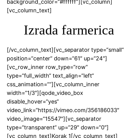
background_color=“#ffffff“][vc_column]
[vc_column_text]
Izrada farmerica
[/vc_column_text][vc_separator type=“small“
position=“center“ down=“61″ up=“24″]
[vc_row_inner row_type=“row“
type=“full_width“ text_align=“left“
css_animation=““][vc_column_inner
width=“1/3″][qode_video_box
disable_hover=“yes“
video_link=“https://vimeo.com/356186033″
video_image=“15547″][vc_separator
type=“transparent“ up=“29″ down=“0″]
[vc_column_text]Korak 1[/vc_column_text]