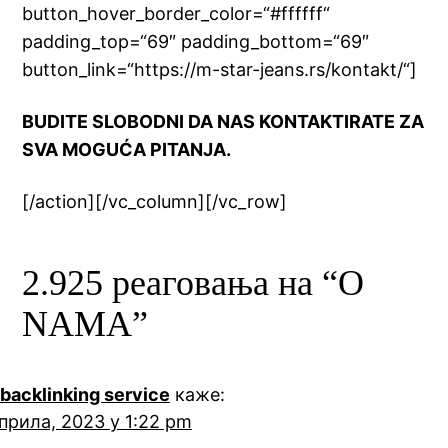
button_hover_border_color=“#ffffff“
padding_top=“69″ padding_bottom=“69″
button_link=“https://m-star-jeans.rs/kontakt/“]
BUDITE SLOBODNI DA NAS KONTAKTIRATE ZA
SVA MOGUĆA PITANJA.
[/action][/vc_column][/vc_row]
2.925 реаговања на “O
NAMA”
backlinking service
каже:
априла, 2023 у 1:22 pm