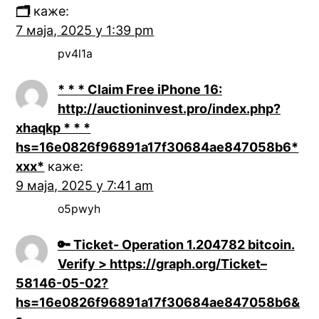
🗂
каже:
7 маја, 2025 у 1:39 pm
pv4l1a
* * * Claim Free iPhone 16:
http://auctioninvest.pro/index.php?
xhaqkp * * *
hs=16e0826f96891a17f30684ae847058b6*
ххх*
каже:
9 маја, 2025 у 7:41 am
o5pwyh
🔑 Ticket- Operation 1.204782 bitcoin.
Verify > https://graph.org/Ticket–
58146-05-02?
hs=16e0826f96891a17f30684ae847058b6&