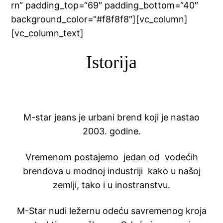
rn“ padding_top=“69″ padding_bottom=“40″
background_color=“#f8f8f8″][vc_column]
[vc_column_text]
Istorija
M-star jeans je urbani brend koji je nastao
2003. godine.
Vremenom postajemo jedan od vodećih
brendova u modnoj industriji kako u našoj
zemlji, tako i u inostranstvu.
M-Star nudi ležernu odeću savremenog kroja