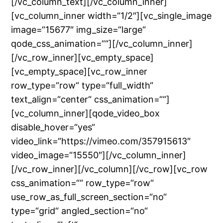
[/vc_column_text][/vc_column_inner]
[vc_column_inner width=“1/2″][vc_single_image
image=“15677″ img_size=“large“
qode_css_animation=““][/vc_column_inner]
[/vc_row_inner][vc_empty_space]
[vc_empty_space][vc_row_inner
row_type=“row“ type=“full_width“
text_align=“center“ css_animation=““]
[vc_column_inner][qode_video_box
disable_hover=“yes“
video_link=“https://vimeo.com/357915613″
video_image=“15550″][/vc_column_inner]
[/vc_row_inner][/vc_column][/vc_row][vc_row
css_animation=““ row_type=“row“
use_row_as_full_screen_section=“no“
type=“grid“ angled_section=“no“