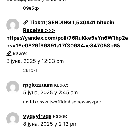
09e5qx
📏 Ticket; SENDING 1,530441 bitcoin.
Receive >>>
https://yandex.com/poll/76RuKke5vYn6W1hp2
hs=16e0826f96891a17f30684ae847058b6&
📏
каже:
3 јуна, 2025 у 12:03 pm
2k1o7l
rpglozzuum
каже:
5 јуна, 2025 у 7:45 am
mvfdkdsvwltwxffidmhsdhewwsvprq
vyqyyirvqx
каже:
8 јуна, 2025 у 2:12 pm