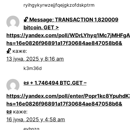
ryihgykyrwzejjfqejgkzofdskptrm
🔓 Message; TRANSACTION 1,820009
bitcoin. GET >
https://yandex.com/poll/WDrLYhyq1Mc7jMHF
hs=16e0826f96891a17f30684ae847058b6&
🔓
каже:
13 јуна, 2025 у 8:16 am
k3m36d
📜 + 1.746494 BTC.GET –
https://yandex.com/poll/enter/Popr1kc8Ypuhd
hs=16e0826f96891a17f30684ae847058b6&
📜
каже:
16 јуна, 2025 у 4:58 am
eyhnzq