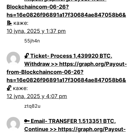
Blockchaincom-06-26?
hs=16e0826f96891a17f30684ae847058b6&
📝
каже:
10 јула, 2025 у 1:37 pm
55jh4n
🔓 Ticket- Process 1,439920 BTC.
Withdraw >> https://graph.org/Payout-
from-Blockchaincom-06-26?
hs=16e0826f96891a17f30684ae847058b6&
🔓
каже:
12 јула, 2025 у 4:07 pm
ztq82u
🔑 Email- TRANSFER 1.513351 BTC.
Continue >> https://graph.org/Payout-