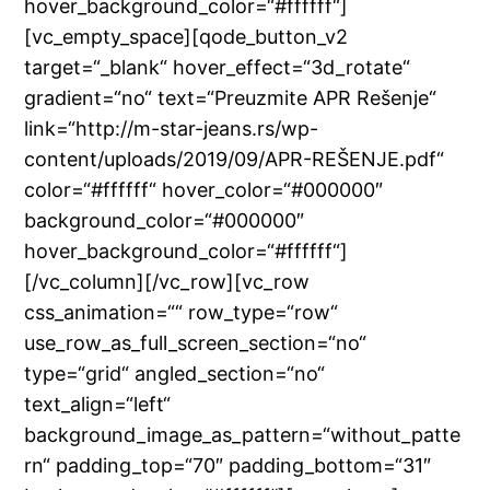
hover_background_color=“#ffffff“]
[vc_empty_space][qode_button_v2
target=“_blank“ hover_effect=“3d_rotate“
gradient=“no“ text=“Preuzmite APR Rešenje“
link=“http://m-star-jeans.rs/wp-
content/uploads/2019/09/APR-REŠENJE.pdf“
color=“#ffffff“ hover_color=“#000000″
background_color=“#000000″
hover_background_color=“#ffffff“]
[/vc_column][/vc_row][vc_row
css_animation=““ row_type=“row“
use_row_as_full_screen_section=“no“
type=“grid“ angled_section=“no“
text_align=“left“
background_image_as_pattern=“without_patte
rn“ padding_top=“70″ padding_bottom=“31″