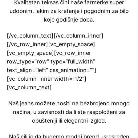
Kvalitetan teksas čini naše farmerke super
udobnim, lakim za kretanje i pogodnim za bilo
koje godišnje doba.
[/vc_column_text][/vc_column_inner]
[/vc_row_inner][vc_empty_space]
[vc_empty_space][vc_row_inner
row_type=“row“ type=“full_width“
text_align=“left“ css_animation=““]
[vc_column_inner width=“1/2″]
[vc_column_text]
Naš jeans možete nositi na bezbrojeno mnogo
načina, u zavisnosti da li ste raspoloženi za
opušteniji ili elegantni izgled.
Naš cilj je da budemo modni brend usresređen