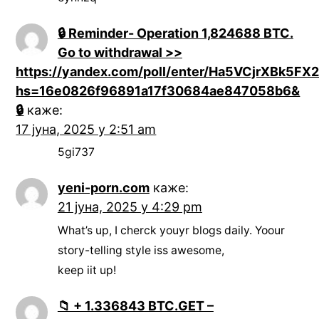
🔒 Reminder- Operation 1,824688 BTC.
Go to withdrawal >>
https://yandex.com/poll/enter/Ha5VCjrXBk5
hs=16e0826f96891a17f30684ae847058b6&
🔒
каже:
17 јуна, 2025 у 2:51 am
5gi737
yeni-porn.com
каже:
21 јуна, 2025 у 4:29 pm
What’s up, I cherck youyr blogs daily. Yoour
story-telling style iss awesome,
keep iit up!
📁 + 1.336843 BTC.GET –