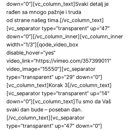
down=“0″][vc_column_text]Svaki detalj je
rađen sa mnogo pažnje i truda
od strane našeg tima.[/vc_column_text]
[vc_separator type=“transparent“ up=“47″
down=“0″][/vc_column_inner][vc_column_inner
width=“1/3″][qode_video_box
disable_hover=“yes“
video_link=“https://vimeo.com/357399011″
video_image=“15550″][vc_separator
type=“transparent“ up=“29″ down=“0″]
[vc_column_text]Korak 3[/vc_column_text]
[vc_separator type=“transparent“ up=“14″
down=“0″][vc_column_text]Tu smo da Vaš
svaki dan bude – poseban dan.
[/vc_column_text][vc_separator
type=“transparent“ up=“47″ down=“0″]